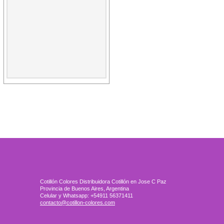
Cotillón Colores Distribuidora Cotillón en Jose C Paz
Provincia de Buenos Aires, Argentina
Celular y Whatsapp: +54911 56371411
contacto@cotillon-colores.com