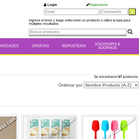
Login
Registrarme
Ingrese el texto y luego seleccione un producto o utilice la lupa para
múltiples resultados
SOUVENIRS &
OVEDADES
OFERTAS
REPOSTERIA
ADORNOS
Se encontraron
67
productos.
Ordenar por