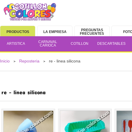
PREGUNTAS
PRODUCTOS
LA EMPRESA
FOT
FRECUENTES
CARNAVAL
ARTISTICA
COTILLON
DESCARTABLES
CARIOCA
Inicio
Reposteria
re - linea silicona
>
>
re - linea silicona