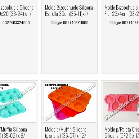
izcochuelo Silicona
Molde Bizcochuelo Silicona
Molde Bizcochuelo 
x20 (33-24) x 1/
Estrella 30cm(35-11)x1/
Flor 23x4cm (33-2
o: 0027403324000
Código: 0027403511000
Código: 0027403
Muffin Silicona
Molde p/Muffin Silicona
Molde p/Paleta Cri
) (35-02) x 6/
(plancha) (35-07) x 12/
Silicona (GF21) x 1/