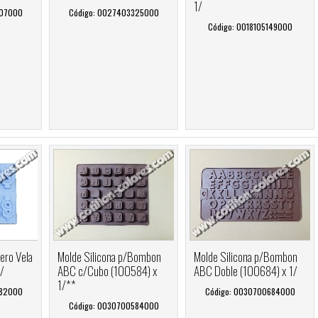
1/
007000
Código: 0027403325000
Código: 0018105149000
ero Vela
Molde Silicona p/Bombon
Molde Silicona p/Bombon
1/
ABC c/Cubo (100584) x
ABC Doble (100684) x 1/
1/**
382000
Código: 0030700684000
Código: 0030700584000