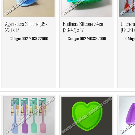
Agarradera Silicona (35-
Budinera Silicona 24cm
Cuchara
22) x 1/
(33-47) x 1/
(GF06) 
Código: 0027403522000
Código: 0027403347000
Códig