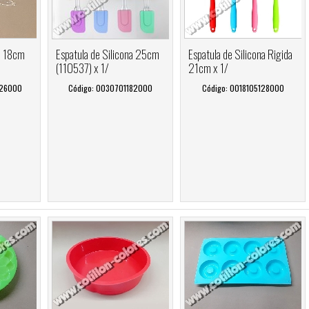
na 18cm
Espatula de Silicona 25cm
Espatula de Silicona Rigida
(110537) x 1/
21cm x 1/
826000
Código: 0030701182000
Código: 0018105128000