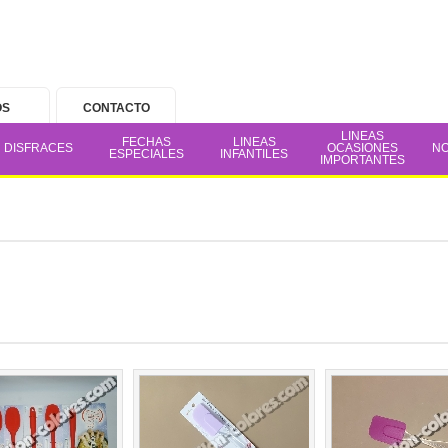
OS
CONTACTO
LINEAS
FECHAS
LINEAS
DISFRACES
OCASIONES
N
ESPECIALES
INFANTILES
IMPORTANTES