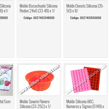
Silicona
Molde Bizcochuelo Silicona
Molde Donuts Silicona (35-
8) x1/
Redon 24x6 (33-48) x 1/
50) x 8/
328000
Código: 0027403348000
Código: 0027403550000
stal 5cm
Molde Savarin Flanero
Molde Silicona ABC,
Silicona (33-25C) x 1/
Numeros y Signos (5149) x