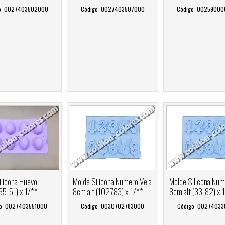
o: 0027403502000
Código: 0027403507000
Código: 0025900
ilicona Huevo
Molde Silicona Numero Vela
Molde Silicona Num
35-51) x 1/**
8cm alt (102783) x 1/**
8cm alt (33-82) x 
o: 0027403551000
Código: 0030702783000
Código: 0027403